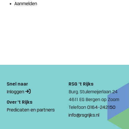
Aanmelden
Snel naar
RSG 't Rijks
Inloggen
Burg. Stulemeijerlaan 24
4611 EG Bergen op Zoom
Over 't Rijks
Telefoon
0164-242150
Predicaten en partners
info@rsgrijks.nl