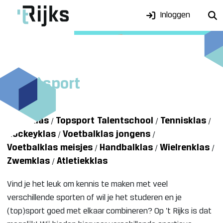
Inloggen
(Top)sport
Snel naar:
Sportklas
Topsport Talentschool
Tennisklas
/
/
/
Hockeyklas
Voetbalklas jongens
/
/
Voetbalklas meisjes
Handbalklas
Wielrenklas
/
/
/
Zwemklas
Atletiekklas
/
Vind je het leuk om kennis te maken met veel
verschillende sporten of wil je het studeren en je
(top)sport goed met elkaar combineren? Op ’t Rijks is dat